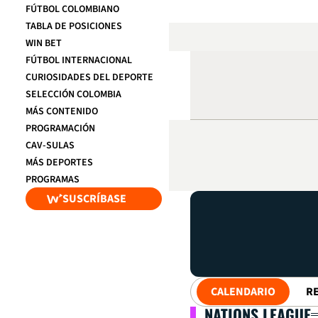
FÚTBOL COLOMBIANO
TABLA DE POSICIONES
WIN BET
FÚTBOL INTERNACIONAL
CURIOSIDADES DEL DEPORTE
SELECCIÓN COLOMBIA
MÁS CONTENIDO
PROGRAMACIÓN
CAV-SULAS
MÁS DEPORTES
PROGRAMAS
SUSCRÍBASE
CALENDARIO
R
NATIONS LEAGUE