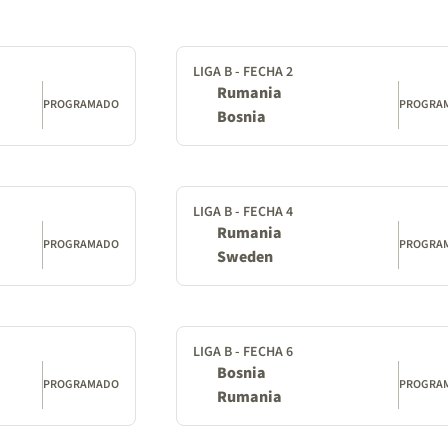
LIGA B - FECHA 2
Rumania
PROGRAMADO
PROGRA
Bosnia
LIGA B - FECHA 4
Rumania
PROGRAMADO
PROGRA
Sweden
LIGA B - FECHA 6
Bosnia
PROGRAMADO
PROGRA
Rumania