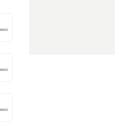
MADO
MADO
MADO