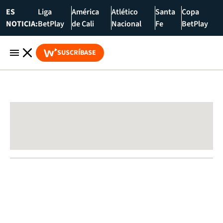
ES
Liga
América
Atlético
Santa
Copa
NOTICIA:
BetPlay
de Cali
Nacional
Fe
BetPlay
SUSCRÍBASE