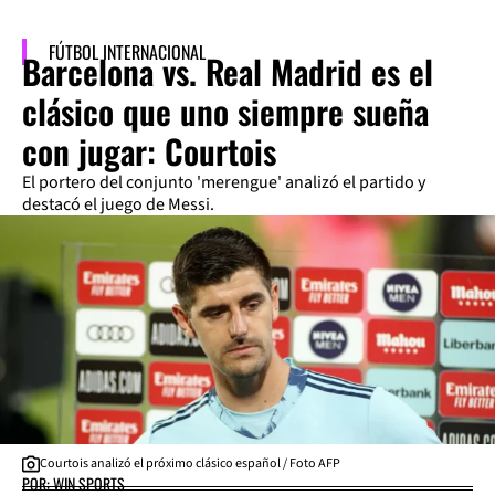
FÚTBOL INTERNACIONAL
Barcelona vs. Real Madrid es el
clásico que uno siempre sueña
con jugar: Courtois
El portero del conjunto 'merengue' analizó el partido y
destacó el juego de Messi.
Courtois analizó el próximo clásico español / Foto AFP
POR: WIN SPORTS