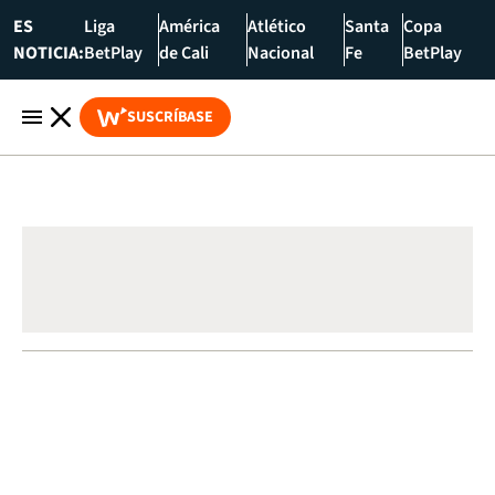
ES
Liga
América
Atlético
Santa
Copa
NOTICIA:
BetPlay
de Cali
Nacional
Fe
BetPlay
SUSCRÍBASE