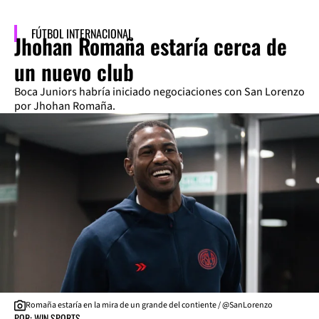
FÚTBOL INTERNACIONAL
Jhohan Romaña estaría cerca de
un nuevo club
Boca Juniors habría iniciado negociaciones con San Lorenzo
por Jhohan Romaña.
Romaña estaría en la mira de un grande del contiente / @SanLorenzo
POR: WIN SPORTS