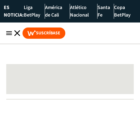
ES
Liga
América
Atlético
Santa
Copa
NOTICIA:
BetPlay
de Cali
Nacional
Fe
BetPlay
SUSCRÍBASE