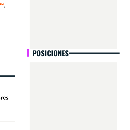
A™
,
a
POSICIONES
ores