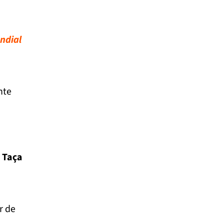
ndial
nte
a Taça
ir de