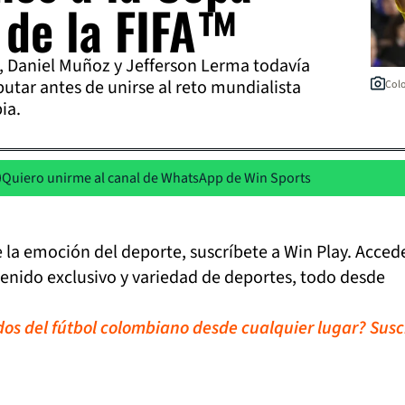
 de la FIFA™
z, Daniel Muñoz y Jefferson Lerma todavía
putar antes de unirse al reto mundialista
Colo
ia.
Quiero unirme al canal de WhatsApp de Win Sports
de la emoción del deporte, suscríbete a Win Play. Acced
tenido exclusivo y variedad de deportes, todo desde
idos del fútbol colombiano desde cualquier lugar? Susc