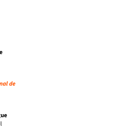
e
inal de
gue
l