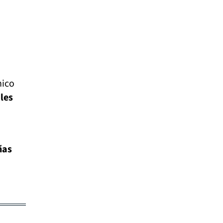
nico
les
ñas