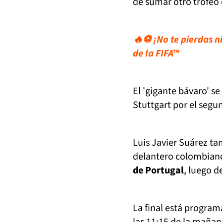
de sumar otro trofeo
🔥⚽ ¡No te pierdas n
de la FIFA™
El 'gigante bávaro' s
Stuttgart por el segu
Luis Javier Suárez ta
delantero colombia
de Portugal
, luego d
La final está progra
las 11:15 de la mañan