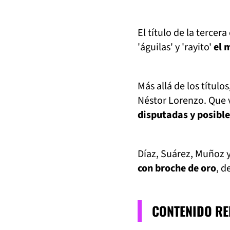
El título de la terce
'águilas' y 'rayito'
el 
Más allá de los título
Néstor Lorenzo. Que v
disputadas y posible
Díaz, Suárez, Muñoz 
con broche de oro
, d
CONTENIDO R