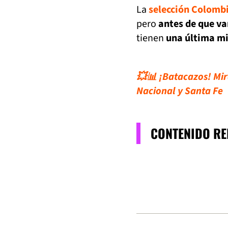
La
selección Colomb
pero
antes de que va
tienen
una última m
💥📊 ¡Batacazos! Mir
Nacional y Santa Fe
CONTENIDO R