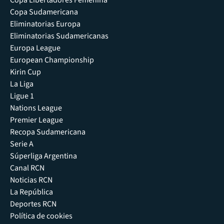
Copa Libertadores Femenina
Copa Sudamericana
Eliminatorias Europa
Eliminatorias Sudamericanas
Europa League
European Championship
Kirin Cup
La Liga
Ligue 1
Nations League
Premier League
Recopa Sudamericana
Serie A
Súperliga Argentina
Canal RCN
Noticias RCN
La República
Deportes RCN
Política de cookies