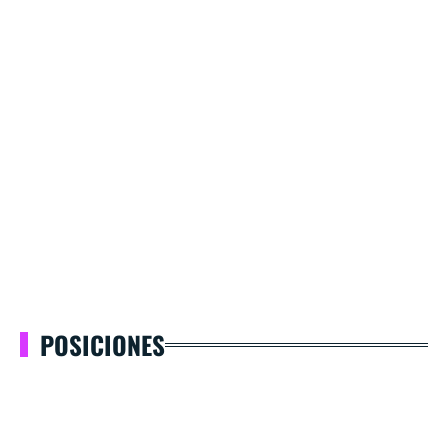
POSICIONES