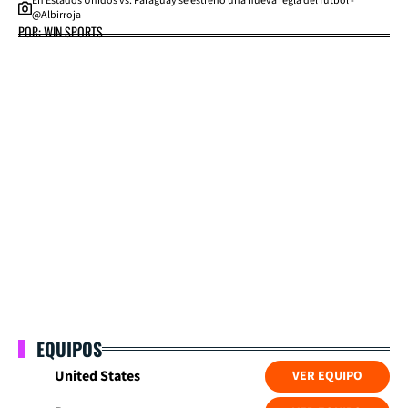
En Estados Unidos vs. Paraguay se estrenó una nueva regla del fútbol -
@Albirroja
POR: WIN SPORTS
EQUIPOS
United States
VER EQUIPO