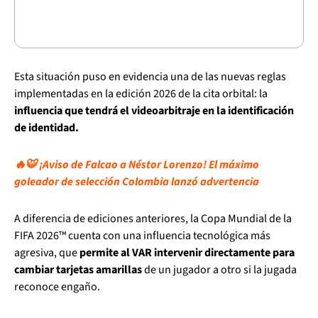
Esta situación puso en evidencia una de las nuevas reglas
implementadas en la edición 2026 de la cita orbital: la
influencia que tendrá el videoarbitraje en la identificación
de identidad.
🔥🐯 ¡Aviso de Falcao a Néstor Lorenzo! El máximo
goleador de selección Colombia lanzó advertencia
A diferencia de ediciones anteriores, la Copa Mundial de la
FIFA 2026™ cuenta con una influencia tecnológica más
agresiva, que
permite al VAR intervenir directamente para
cambiar tarjetas amarillas
de un jugador a otro si la jugada
reconoce engaño.