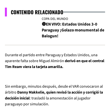
CONTENIDO RELACIONADO
COPA DEL MUNDO
🔴EN VIVO: Estados Unidos 3-0
Paraguay ¡Golazo monumental de
Balogun!
Durante el partido entre Paraguay y Estados Unidos, una
aparente falta sobre Miguel Almirón
derivó en que el central
Tim Ream viera la tarjeta amarilla.
Sin embargo, minutos después, desde el VAR convocaron al
árbitro
Danny Makkelie, quien revisó la acción y corrigió la
decisión inicial
: trasladó la amonestación al jugador
paraguayo por simulación.