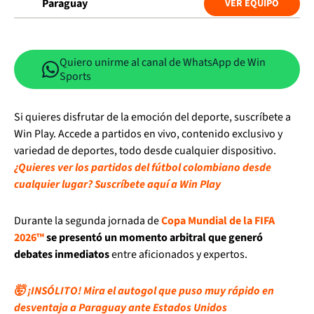
Paraguay
VER EQUIPO
Quiero unirme al canal de WhatsApp de Win
Sports
Si quieres disfrutar de la emoción del deporte, suscríbete a
Win Play. Accede a partidos en vivo, contenido exclusivo y
variedad de deportes, todo desde cualquier dispositivo.
¿Quieres ver los partidos del fútbol colombiano desde
cualquier lugar? Suscríbete aquí a Win Play
Durante la segunda jornada de
Copa Mundial de la FIFA
2026™
se presentó un momento arbitral que generó
debates inmediatos
entre aficionados y expertos.
🤯 ¡INSÓLITO! Mira el autogol que puso muy rápido en
desventaja a Paraguay ante Estados Unidos