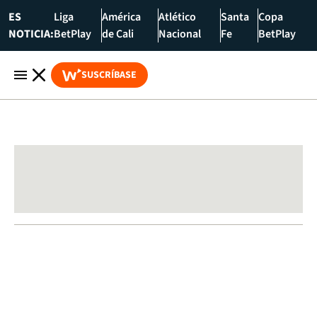
ES
Liga
América
Atlético
Santa
Copa
NOTICIA:
BetPlay
de Cali
Nacional
Fe
BetPlay
SUSCRÍBASE