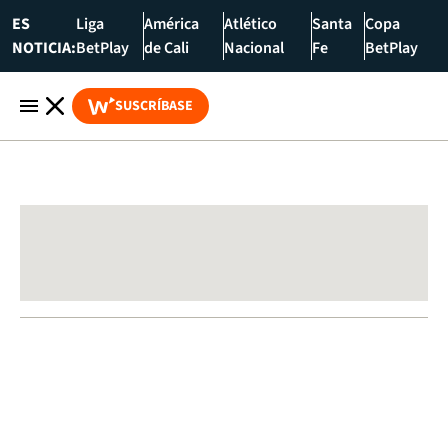
ES
Liga
América
Atlético
Santa
Copa
NOTICIA:
BetPlay
de Cali
Nacional
Fe
BetPlay
SUSCRÍBASE