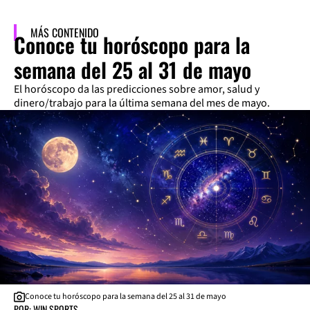
MÁS CONTENIDO
Conoce tu horóscopo para la
semana del 25 al 31 de mayo
El horóscopo da las predicciones sobre amor, salud y
dinero/trabajo para la última semana del mes de mayo.
Conoce tu horóscopo para la semana del 25 al 31 de mayo
POR: WIN SPORTS