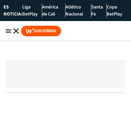
ES
Liga
América
Atlético
Santa
Copa
NOTICIA:
BetPlay
de Cali
Nacional
Fe
BetPlay
SUSCRÍBASE