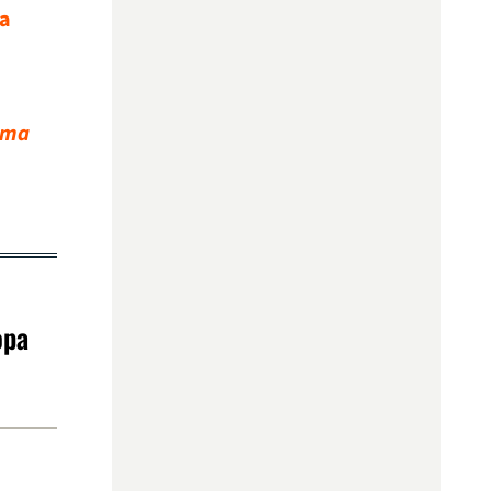
a
ima
opa