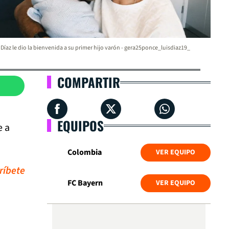
 Díaz le dio la bienvenida a su primer hijo varón - gera25ponce_luisdiaz19_
COMPARTIR
EQUIPOS
e a
Colombia
VER EQUIPO
ríbete
FC Bayern
VER EQUIPO