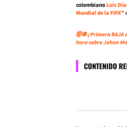
colombiano
Luis Día
Mundial de la FIFA™
e
🤯⚽ ¿Primera BAJA d
hora sobre Johan Mo
CONTENIDO R