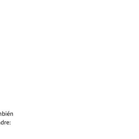
ambién
dre: