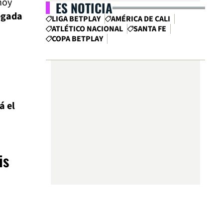
hoy
ES NOTICIA
legada
LIGA BETPLAY
AMÉRICA DE CALI
ATLÉTICO NACIONAL
SANTA FE
COPA BETPLAY
o
á el
is