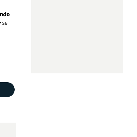
undo
 se