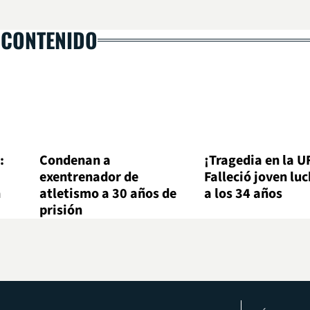
 CONTENIDO
:
Condenan a
¡Tragedia en la U
exentrenador de
Falleció joven lu
n
atletismo a 30 años de
a los 34 años
prisión