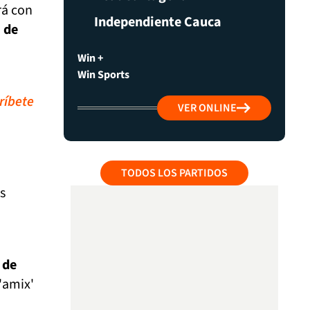
rá con
Independiente Cauca
 de
Win +
Win Sports
ríbete
VER ONLINE
TODOS LOS PARTIDOS
s
 de
'amix'