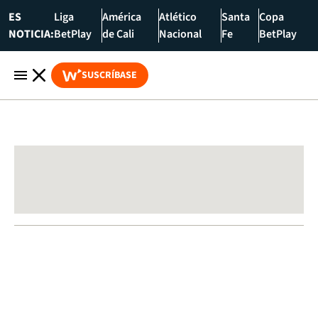
ES
Liga
América
Atlético
Santa
Copa
NOTICIA:
BetPlay
de Cali
Nacional
Fe
BetPlay
SUSCRÍBASE