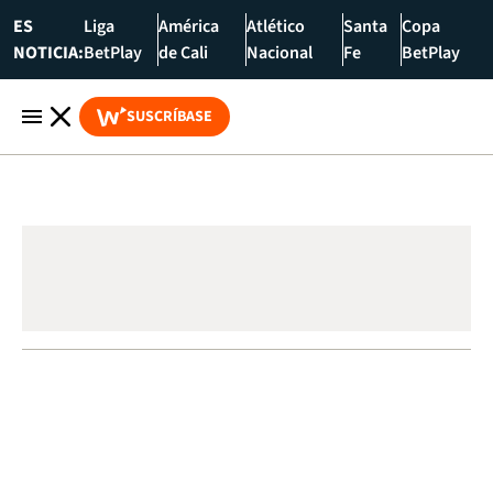
ES
Liga
América
Atlético
Santa
Copa
NOTICIA:
BetPlay
de Cali
Nacional
Fe
BetPlay
SUSCRÍBASE