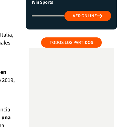
Win Sports
VER ONLINE
talia,
nales
TODOS LOS PARTIDOS
uen
e 2019,
ancia
y una
na.