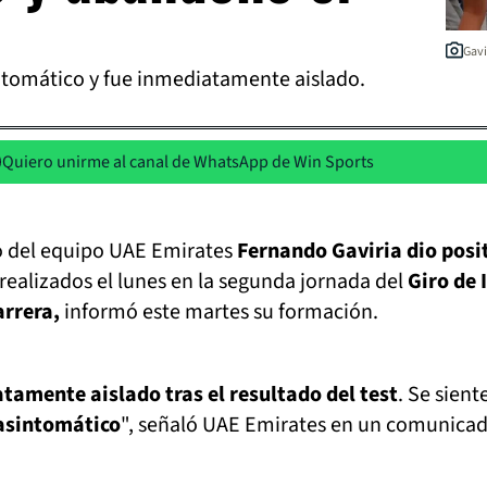
Gavi
ntomático y fue inmediatamente aislado.
Quiero unirme al canal de WhatsApp de Win Sports
no del equipo UAE Emirates
Fernando Gaviria dio posit
 realizados el lunes en la segunda jornada del
Giro de I
arrera,
informó este martes su formación.
tamente aislado tras el resultado del test
. Se sient
asintomático
", señaló UAE Emirates en un comunicad