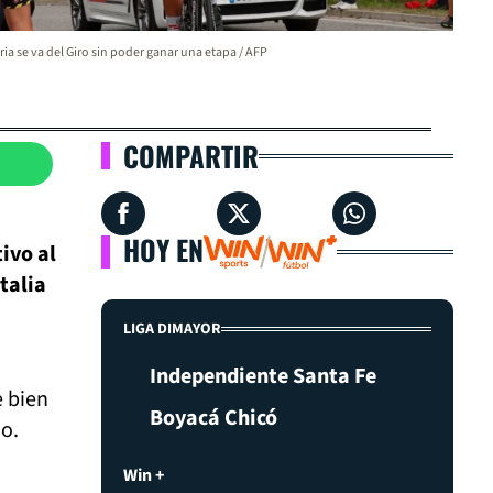
ria se va del Giro sin poder ganar una etapa / AFP
COMPARTIR
HOY EN
ivo al
talia
LIGA DIMAYOR
Independiente Santa Fe
e bien
Boyacá Chicó
o.
Win +