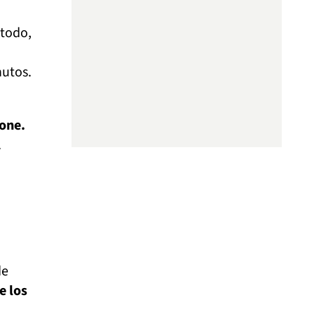
 todo,
nutos.
cone.
.
de
e los