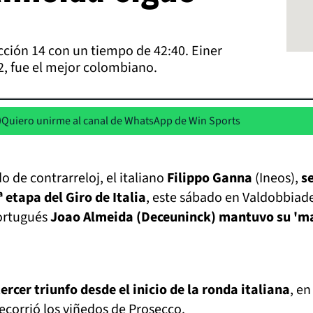
acción 14 con un tiempo de 42:40. Einer
2, fue el mejor colombiano.
Quiero unirme al canal de WhatsApp de Win Sports
de contrarreloj, el italiano
Filippo Ganna
(Ineos),
s
ª etapa del Giro de Italia
, este sábado en Valdobbiad
ortugués
Joao Almeida (Deceuninck) mantuvo su 'ma
rcer triunfo desde el inicio de la ronda italiana
, en
ecorrió los viñedos de Prosecco.