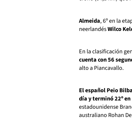
Almeida
, 6º en la eta
neerlandés
Wilco Ke
En la clasificación ge
cuenta con 56 segun
alto a Piancavallo.
El español Peio Bilb
día y terminó 22º en
estadounidense Brand
australiano Rohan Den