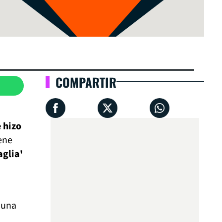
COMPARTIR
e hizo
ene
glia'
 una