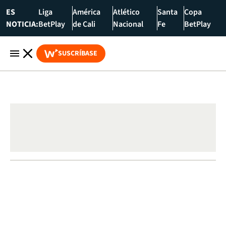
ES
Liga
América
Atlético
Santa
Copa
NOTICIA:
BetPlay
de Cali
Nacional
Fe
BetPlay
SUSCRÍBASE