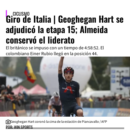
CICLISMO
Giro de Italia | Geoghegan Hart se
adjudicó la etapa 15; Almeida
conservó el liderato
El británico se impuso con un tiempo de 4:58:52. El
colombiano Einer Rubio llegó en la posición 44.
Geoghegan Hart coronó la cima de la estación de Piancavallo / AFP
POR: WIN SPORTS