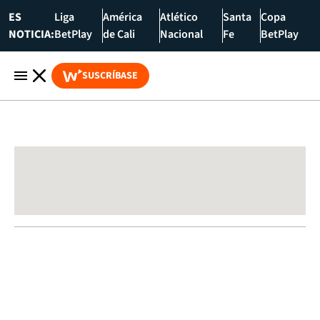
ES
Liga
América
Atlético
Santa
Copa
NOTICIA:
BetPlay
de Cali
Nacional
Fe
BetPlay
SUSCRÍBASE