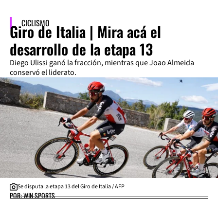
CICLISMO
Giro de Italia | Mira acá el
desarrollo de la etapa 13
Diego Ulissi ganó la fracción, mientras que Joao Almeida
conservó el liderato.
Se disputa la etapa 13 del Giro de Italia / AFP
POR: WIN SPORTS