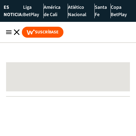
ES
Liga
América
Atlético
Santa
Copa
NOTICIA:
BetPlay
de Cali
Nacional
Fe
BetPlay
SUSCRÍBASE