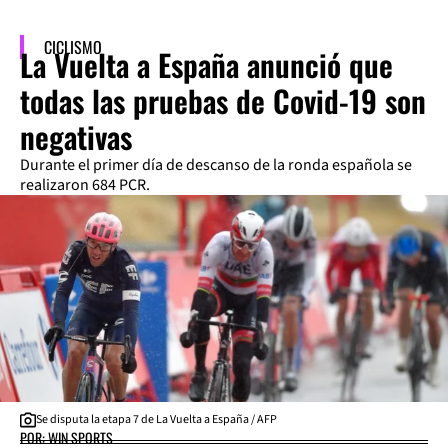
CICLISMO
La Vuelta a España anunció que
todas las pruebas de Covid-19 son
negativas
Durante el primer día de descanso de la ronda española se
realizaron 684 PCR.
Se disputa la etapa 7 de La Vuelta a España / AFP
POR: WIN SPORTS