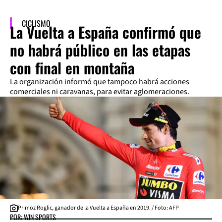
CICLISMO
La Vuelta a España confirmó que
no habrá público en las etapas
con final en montaña
La organización informó que tampoco habrá acciones
comerciales ni caravanas, para evitar aglomeraciones.
Primoz Roglic, ganador de la Vuelta a España en 2019. / Foto: AFP
POR: WIN SPORTS