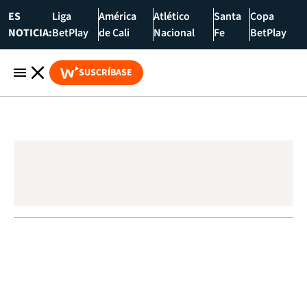
ES
Liga
América
Atlético
Santa
Copa
NOTICIA:
BetPlay
de Cali
Nacional
Fe
BetPlay
SUSCRÍBASE