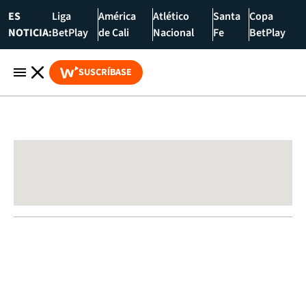
ES
Liga
América
Atlético
Santa
Copa
NOTICIA:
BetPlay
de Cali
Nacional
Fe
BetPlay
SUSCRÍBASE