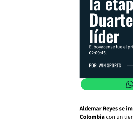
la eta
Duarte
líder
El boyacense fue el p
02:09:45.
POR: WIN SPORTS
Aldemar Reyes se imp
Colombia
con un tiem