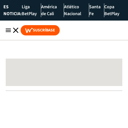
ES
Liga
América
Atlético
Santa
Copa
NOTICIA:
BetPlay
de Cali
Nacional
Fe
BetPlay
SUSCRÍBASE