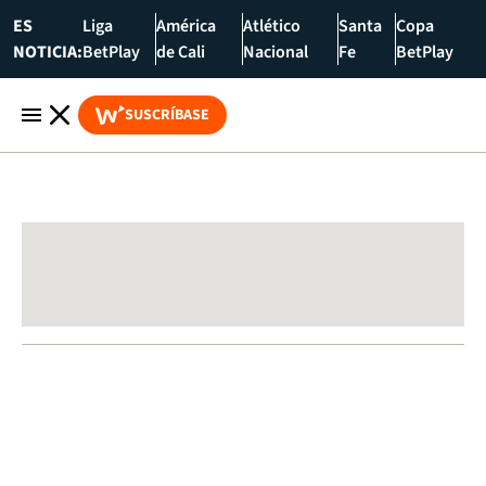
ES
Liga
América
Atlético
Santa
Copa
NOTICIA:
BetPlay
de Cali
Nacional
Fe
BetPlay
SUSCRÍBASE