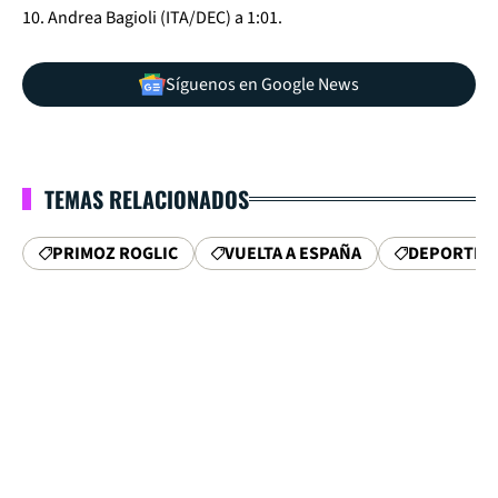
10. Andrea Bagioli (ITA/DEC) a 1:01.
Síguenos en Google News
TEMAS RELACIONADOS
PRIMOZ ROGLIC
VUELTA A ESPAÑA
DEPORTIST