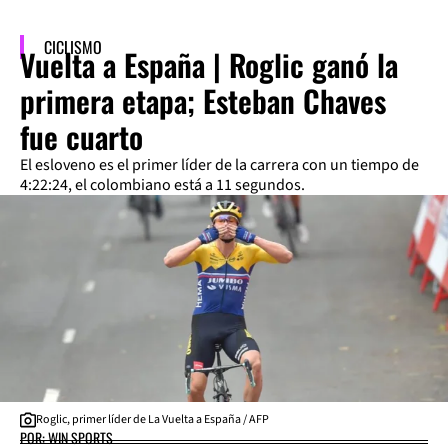
CICLISMO
Vuelta a España | Roglic ganó la
primera etapa; Esteban Chaves
fue cuarto
El esloveno es el primer líder de la carrera con un tiempo de
4:22:24, el colombiano está a 11 segundos.
Roglic, primer líder de La Vuelta a España / AFP
POR: WIN SPORTS