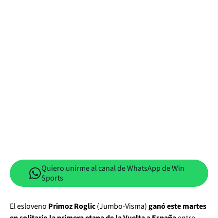
Quiero unirme al canal de WhatsApp de Win
Sports
El esloveno
Primoz Roglic
(Jumbo-Visma)
ganó este martes
en solitario la primera etapa de la Vuelta a España
entre