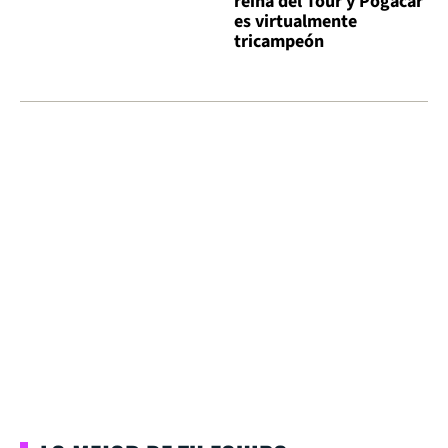
reina del Tour y Pogacar
es virtualmente
tricampeón