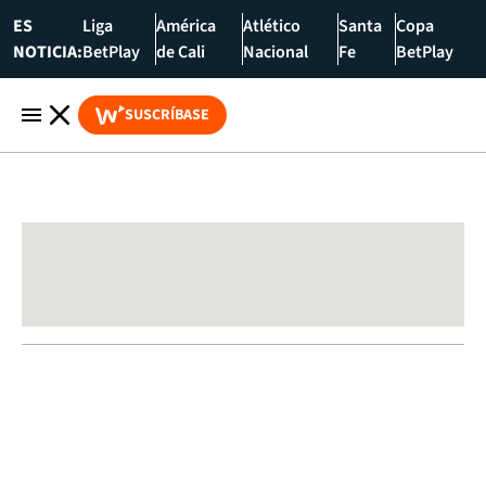
ES
Liga
América
Atlético
Santa
Copa
NOTICIA:
BetPlay
de Cali
Nacional
Fe
BetPlay
SUSCRÍBASE