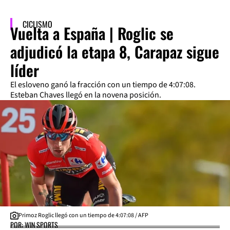
CICLISMO
Vuelta a España | Roglic se
adjudicó la etapa 8, Carapaz sigue
líder
El esloveno ganó la fracción con un tiempo de 4:07:08.
Esteban Chaves llegó en la novena posición.
Primoz Roglic llegó con un tiempo de 4:07:08 / AFP
POR: WIN SPORTS