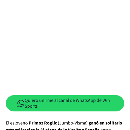
Quiero unirme al canal de WhatsApp de Win
Sports
El esloveno
Primoz Roglic
(Jumbo-Visma)
ganó en solitario
este miércoles la 8ª etapa de la Vuelta a España
entre