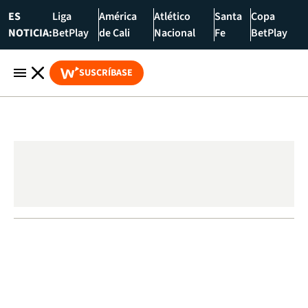
ES
Liga
América
Atlético
Santa
Copa
NOTICIA:
BetPlay
de Cali
Nacional
Fe
BetPlay
SUSCRÍBASE