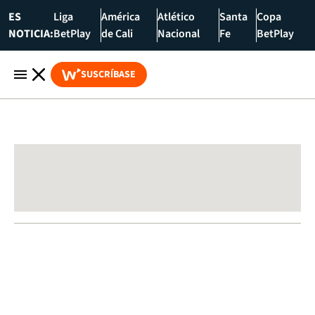
ES
Liga
América
Atlético
Santa
Copa
NOTICIA:
BetPlay
de Cali
Nacional
Fe
BetPlay
SUSCRÍBASE