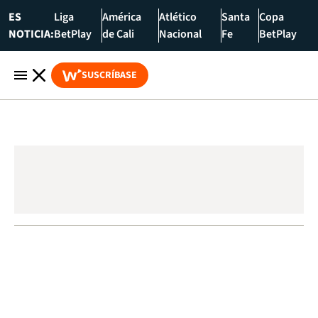
ES
Liga
América
Atlético
Santa
Copa
NOTICIA:
BetPlay
de Cali
Nacional
Fe
BetPlay
SUSCRÍBASE