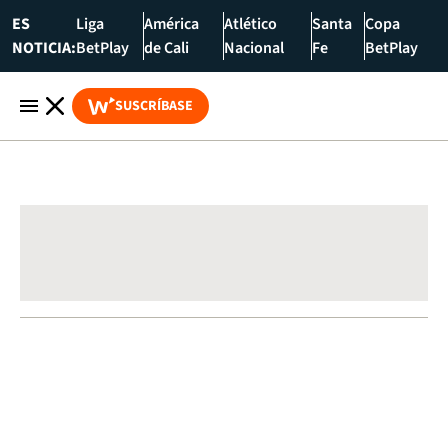
ES
Liga
América
Atlético
Santa
Copa
NOTICIA:
BetPlay
de Cali
Nacional
Fe
BetPlay
SUSCRÍBASE