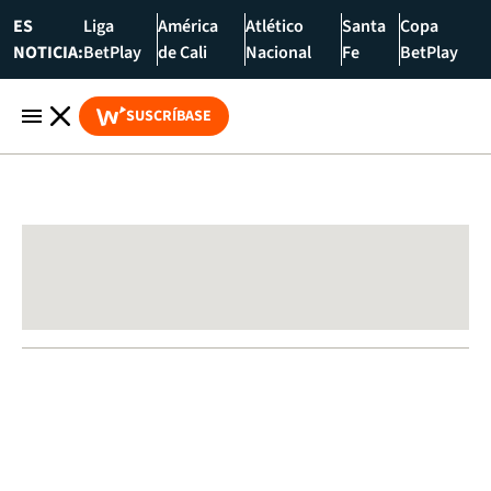
ES
Liga
América
Atlético
Santa
Copa
NOTICIA:
BetPlay
de Cali
Nacional
Fe
BetPlay
SUSCRÍBASE