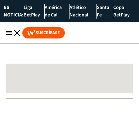
ES
Liga
América
Atlético
Santa
Copa
NOTICIA:
BetPlay
de Cali
Nacional
Fe
BetPlay
SUSCRÍBASE