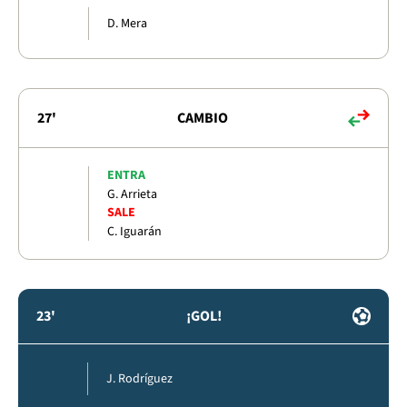
D. Mera
27'
CAMBIO
ENTRA
G. Arrieta
SALE
C. Iguarán
23'
¡GOL!
J. Rodríguez