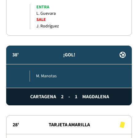
ENTRA
L. Guevara
SALE
J. Rodríguez
38'
¡GOL!
M. Manotas
CARTAGENA
2
-
1
MAGDALENA
28'
TARJETA AMARILLA