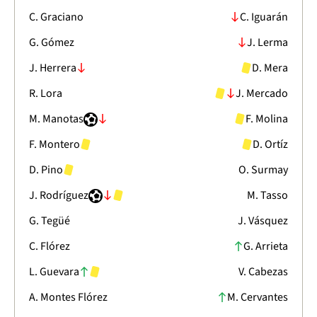
C. Graciano
C. Iguarán
G. Gómez
J. Lerma
J. Herrera
D. Mera
R. Lora
J. Mercado
M. Manotas
F. Molina
F. Montero
D. Ortíz
D. Pino
O. Surmay
J. Rodríguez
M. Tasso
G. Tegüé
J. Vásquez
C. Flórez
G. Arrieta
L. Guevara
V. Cabezas
A. Montes Flórez
M. Cervantes