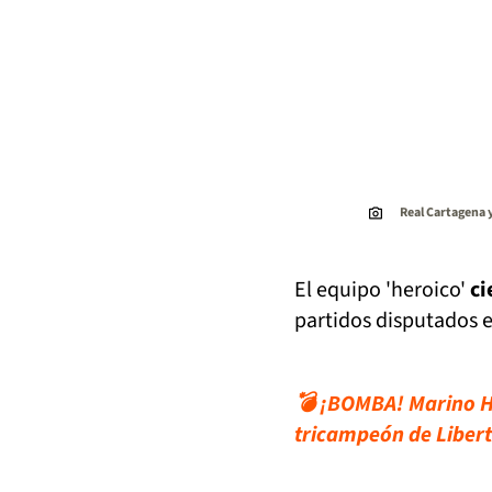
Real Cartagena y
El equipo 'heroico'
ci
partidos disputados e
💣 ¡BOMBA! Marino H
tricampeón de Liber