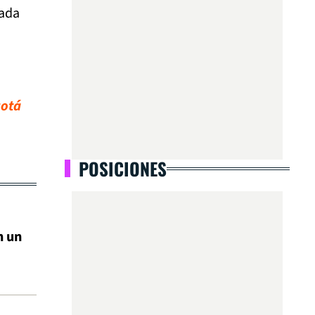
nada
gotá
POSICIONES
n un