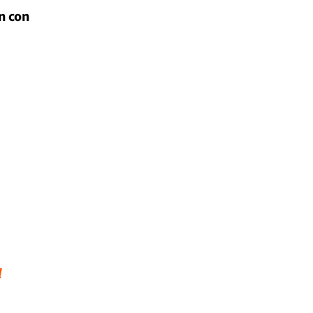
n con
l