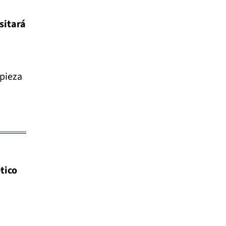
sitará
pieza
ético