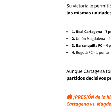
Su victoria le permiti
las mismas unidade
1. Real Cartagena – 7 
2.
Unión Magdalena – 4
3. Barranquilla FC – 4 
4.
Bogotá FC – 1 punto
Aunque Cartagena tomó
partidos decisivos p
🏟️ ¡PRESIÓN de la hi
Cartagena vs. Magd