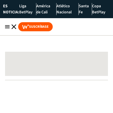
ES
Liga
América
Atlético
Santa
Copa
NOTICIA:
BetPlay
de Cali
Nacional
Fe
BetPlay
SUSCRÍBASE