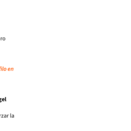
uro
ilo en
gel
zar la