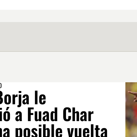
O
orja le
ió a Fuad Char
a posible vuelta