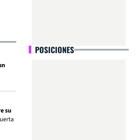
POSICIONES
un
re su
puerta