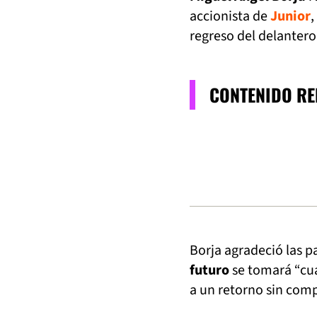
accionista de
Junior
,
regreso del delanter
CONTENIDO R
Borja agradeció las p
futuro
se tomará “cua
a un retorno sin com