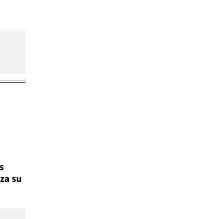
s
za su