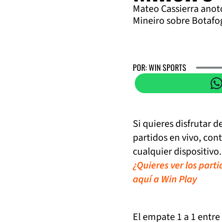
Mateo Cassierra anotó 
Mineiro sobre Botafo
POR: WIN SPORTS
Si quieres disfrutar 
partidos en vivo, con
cualquier dispositivo.
¿Quieres ver los part
aquí a Win Play
El empate 1 a 1 entre