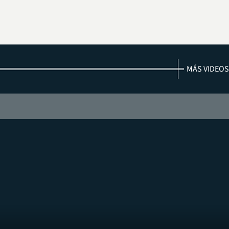
MÁS VIDEOS