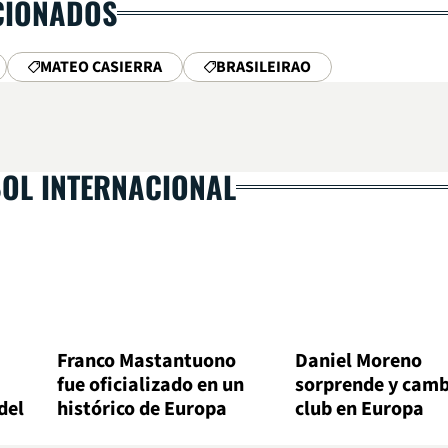
CIONADOS
MATEO CASIERRA
BRASILEIRAO
BOL INTERNACIONAL
Franco Mastantuono
Daniel Moreno
fue oficializado en un
sorprende y camb
del
histórico de Europa
club en Europa