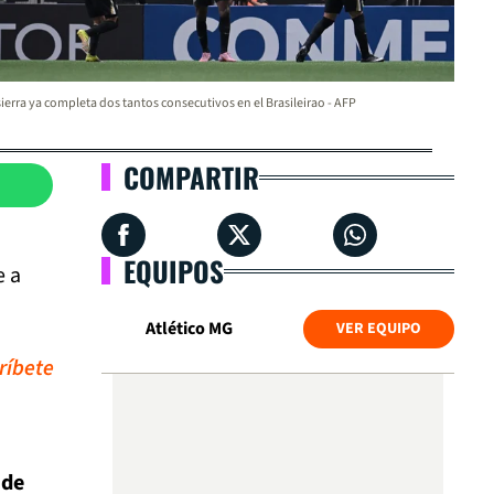
ierra ya completa dos tantos consecutivos en el Brasileirao - AFP
COMPARTIR
EQUIPOS
e a
Atlético MG
VER EQUIPO
ríbete
 de