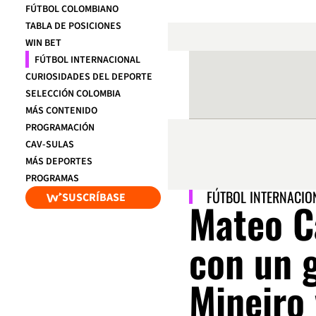
FÚTBOL COLOMBIANO
TABLA DE POSICIONES
WIN BET
FÚTBOL INTERNACIONAL
CURIOSIDADES DEL DEPORTE
SELECCIÓN COLOMBIA
MÁS CONTENIDO
PROGRAMACIÓN
CAV-SULAS
MÁS DEPORTES
PROGRAMAS
FÚTBOL INTERNACIO
SUSCRÍBASE
Mateo Ca
con un 
Mineiro 