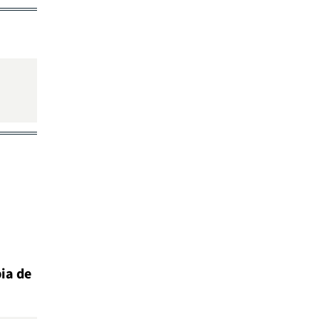
ia de