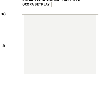
COPA BETPLAY
inó
 la