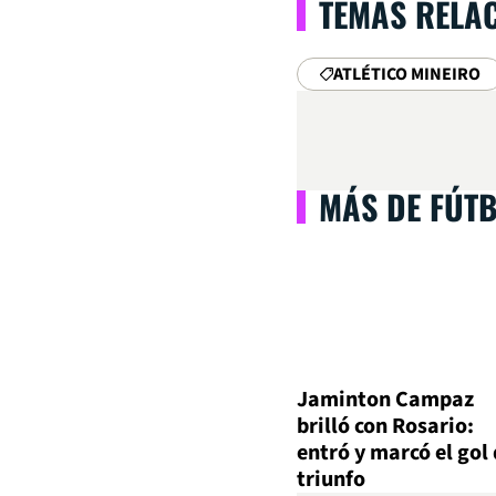
TEMAS RELA
ATLÉTICO MINEIRO
MÁS DE FÚT
Jaminton Campaz
brilló con Rosario:
entró y marcó el gol 
triunfo