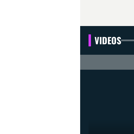
VIDEOS