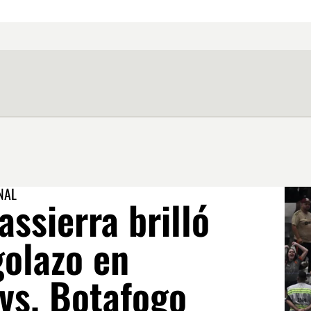
NAL
ssierra brilló
golazo en
vs. Botafogo