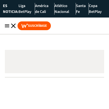
ES
Liga
América
Atlético
Santa
Copa
NOTICIA:
BetPlay
de Cali
Nacional
Fe
BetPlay
SUSCRÍBASE