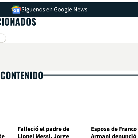
Síguenos en Google News
CIONADOS
 CONTENIDO
Falleció el padre de
Esposa de Franco
te
Lionel Messi, Jorge
Armani denunció