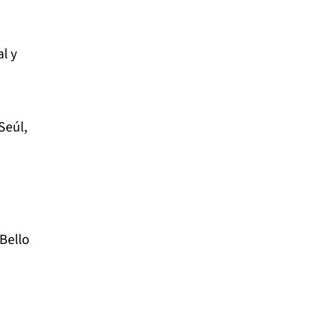
l y
Seúl,
 Bello