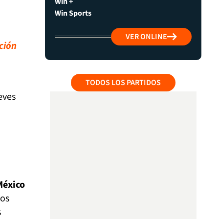
Win +
Win Sports
VER ONLINE
ción
TODOS LOS PARTIDOS
eves
México
los
s