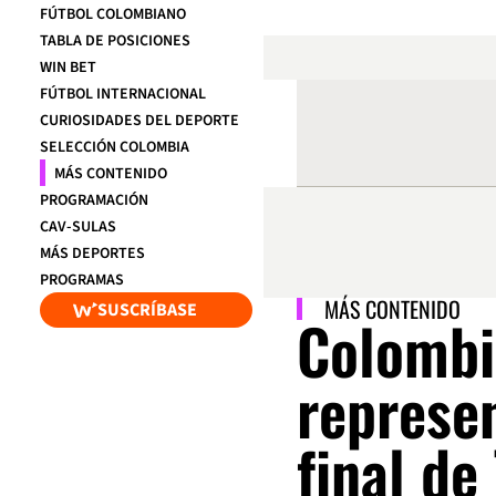
FÚTBOL COLOMBIANO
TABLA DE POSICIONES
WIN BET
FÚTBOL INTERNACIONAL
CURIOSIDADES DEL DEPORTE
SELECCIÓN COLOMBIA
MÁS CONTENIDO
PROGRAMACIÓN
CAV-SULAS
MÁS DEPORTES
PROGRAMAS
MÁS CONTENIDO
SUSCRÍBASE
Colombi
represen
final de