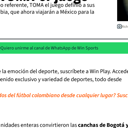
 referente, TOMA el juego definió a sus
a, que ahora viajarán a México para la
Rich
Quiero unirme al canal de WhatsApp de Win Sports
de la emoción del deporte, suscríbete a Win Play. Acced
tenido exclusivo y variedad de deportes, todo desde
idos del fútbol colombiano desde cualquier lugar? Susc
nidades enteras convirtieron las
canchas de Bogotá 