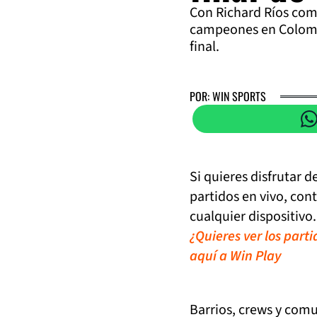
Con Richard Ríos como
campeones en Colombi
final.
POR: WIN SPORTS
Si quieres disfrutar 
partidos en vivo, con
cualquier dispositivo.
¿Quieres ver los part
aquí a Win Play
Barrios, crews y comu