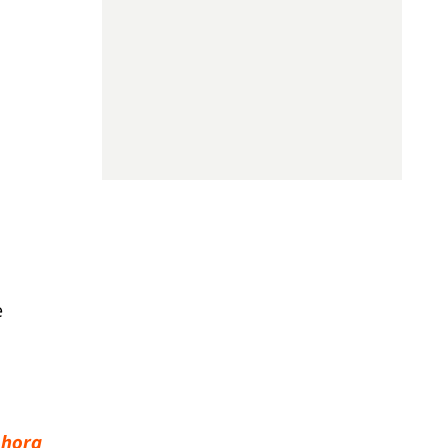
e
 hora