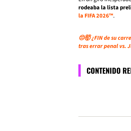
rodeaba la lista pre
la FIFA 2026™
.
😔🤯 ¿FIN de su carr
tras errar penal vs. 
CONTENIDO R