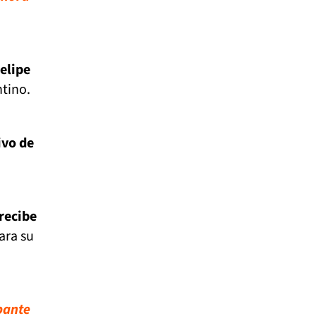
elipe
ntino.
ivo de
recibe
ara su
pante