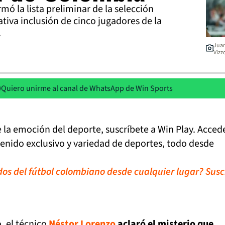
mó la lista preliminar de la selección
tiva inclusión de cinco jugadores de la
.
Juan
Vizz
Quiero unirme al canal de WhatsApp de Win Sports
de la emoción del deporte, suscríbete a Win Play. Acced
tenido exclusivo y variedad de deportes, todo desde
idos del fútbol colombiano desde cualquier lugar? Susc
, el técnico
Néstor Lorenzo
aclaró el misterio que