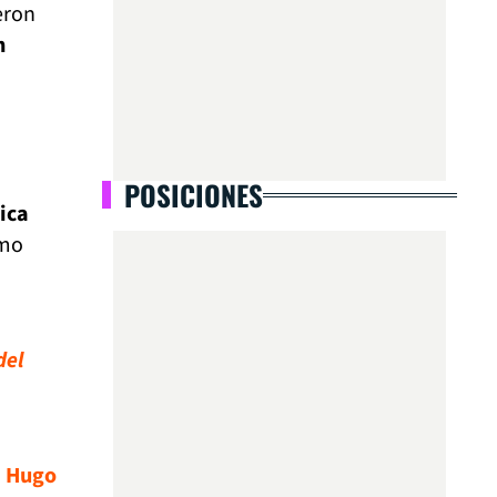
eron
n
POSICIONES
ica
omo
del
á
Hugo