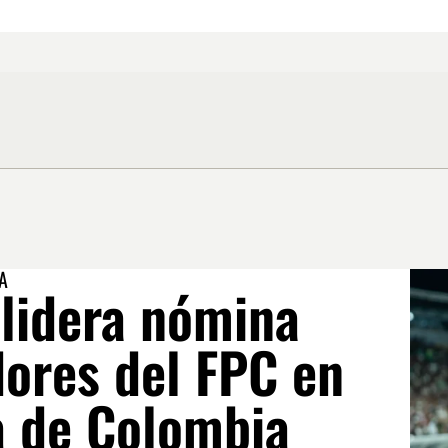
A
 lidera nómina
dores del FPC en
a de Colombia