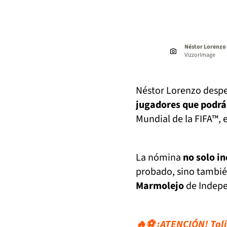
Néstor Lorenzo c
VizzorImage
Néstor Lorenzo despe
jugadores que podrá
Mundial de la FIFA™, 
La nómina
no solo i
probado, sino tambi
Marmolejo
de Indepe
🔥⚽ ¡ATENCIÓN! Tolim