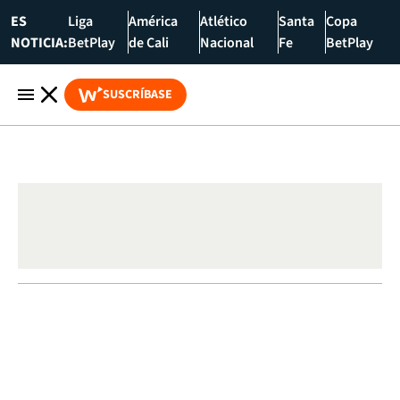
ES
Liga
América
Atlético
Santa
Copa
NOTICIA:
BetPlay
de Cali
Nacional
Fe
BetPlay
SUSCRÍBASE