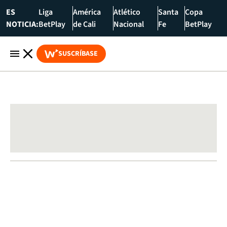
ES
Liga
América
Atlético
Santa
Copa
NOTICIA:
BetPlay
de Cali
Nacional
Fe
BetPlay
SUSCRÍBASE