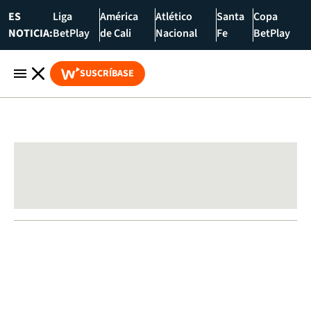
ES
Liga
América
Atlético
Santa
Copa
NOTICIA:
BetPlay
de Cali
Nacional
Fe
BetPlay
SUSCRÍBASE