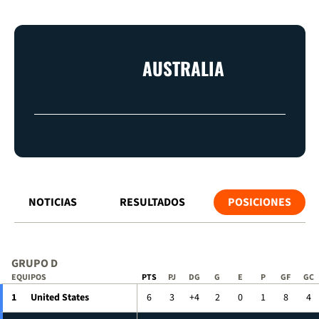
AUSTRALIA
NOTICIAS
RESULTADOS
POSICIONES
GRUPO D
EQUIPOS
PTS
PJ
DG
G
E
P
GF
GC
1
United States
6
3
+4
2
0
1
8
4