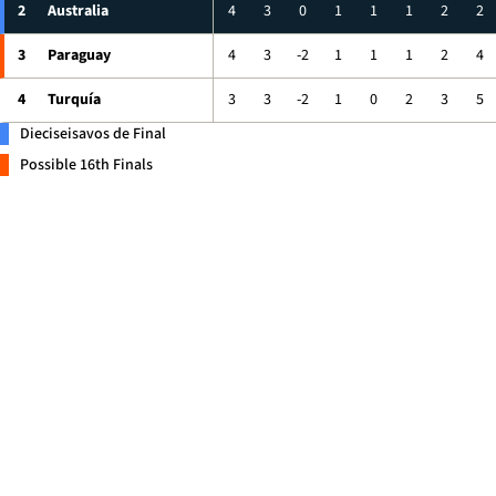
2
Australia
4
3
0
1
1
1
2
2
3
Paraguay
4
3
-2
1
1
1
2
4
4
Turquía
3
3
-2
1
0
2
3
5
Dieciseisavos de Final
Possible 16th Finals