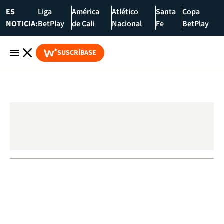
ES
Liga
América
Atlético
Santa
Copa
NOTICIA:
BetPlay
de Cali
Nacional
Fe
BetPlay
SUSCRÍBASE